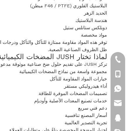
البلاستيك الفلوري (F46 / PTFE مبطن)
الحديد الزهر
هندسة البلاستيك
دوبلكس ستانلس ستيل
مواد مخصصة
توفر هذه المواد مقاومة ممتازة للتآكل والتآكل ودرجات الح
ظل الظروف الصناعية الصعبة.
لماذا تختار JUSH المضخات الكيميائية؟
+86-21-5763502
تركز JUSH على تقديم حلول ضخ صناعية موثوقة مدعومة بمراقبة الجودة الصارمة والدعم الهندسي الاحترافي. تشمل مزايانا ما يلي:
مجموعة واسعة من نماذج المضخات الكيميائية
+86-189306478
خيارات المواد المقاومة للتآكل
أداء هيدروليكي مستقر
+86-189306478
تصميمات المضخات الموفرة للطاقة
خدمات تصنيع المعدات الأصلية وأوديإم
sales@jush-pum
دعم فني سريع
أسعار المصنع تنافسية
2880151124
تجربة التصدير العالمية
اختيار المضخة المخصصة بناءً على متطلبات العملاء