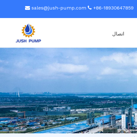
sales@jush-pump.com
86-18930647859+


اتصال