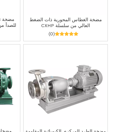
مضخة تف
مضخة الغطاس المحورية ذات الضغط
للصدأ من النوع CPN غ
العالي من سلسلة CXHP
(0)
مضخات 
مضخة الطرد المركزي الكيميائية المقاومة