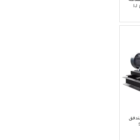
I
تدفق